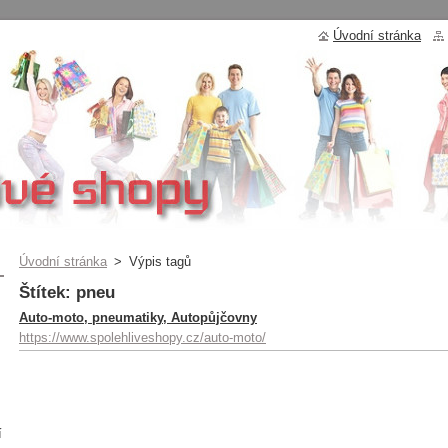
Úvodní stránka
Úvodní stránka
>
Výpis tagů
Štítek: pneu
Auto-moto, pneumatiky, Autopůjčovny
https://www.spolehliveshopy.cz/auto-moto/
í